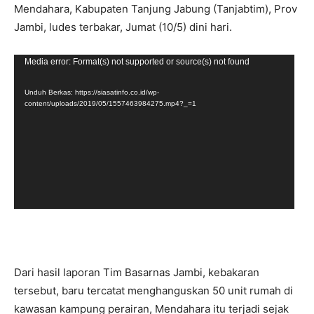
Mendahara, Kabupaten Tanjung Jabung (Tanjabtim), Prov
Jambi, ludes terbakar, Jumat (10/5) dini hari.
Pemutar
Media error: Format(s) not supported or source(s) not found
Video
Unduh Berkas: https://siasatinfo.co.id/wp-
content/uploads/2019/05/1557463984275.mp4?_=1
Dari hasil laporan Tim Basarnas Jambi, kebakaran
tersebut, baru tercatat menghanguskan 50 unit rumah di
kawasan kampung perairan, Mendahara itu terjadi sejak