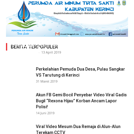
Adegan Ranjang Dua Kadis, Perhubungan Vs
Sosial, Sang Istri Miliki Bukti Video Mesum Hot
BERITA TERPOPULER
Siasat Info.co.id
-
13 April 2019
Perkelahian Pemuda Dua Desa, Pulau Sangkar
VS Tarutung di Kerinci
31 Maret 2019
Akun FB Gemi Bocil Penyebar Video Viral Gadis
Bugil “Rexona Hijau” Korban Ancam Lapor
Polisi!
14 Juni 2019
Viral Video Mesum Dua Remaja di Alun-Alun
Terekam CCTV