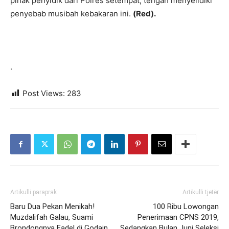
pihak penyidik dari Polres setempat, tengah menyelidiki
penyebab musibah kebakaran ini.
(Red).
.
Post Views:
283
Artikulli paraprak
Artikulli tjetër
Baru Dua Pekan Menikah!
100 Ribu Lowongan
Muzdalifah Galau, Suami
Penerimaan CPNS 2019,
Brondongnya Fadel di Godain
Sedangkan Bulan Juni Seleksi