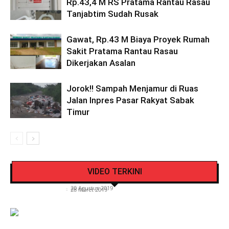
Rp.43,4 M RS Pratama Rantau Rasau
Tanjabtim Sudah Rusak
Gawat, Rp.43 M Biaya Proyek Rumah
Sakit Pratama Rantau Rasau
Dikerjakan Asalan
Jorok!! Sampah Menjamur di Ruas
Jalan Inpres Pasar Rakyat Sabak
Timur
Pengendara Mendadak Sesak Nafas, Sat
Video Detik Evakuasi Jasad Iglesias di Gunung
Lantas Polres Kerinci Beri Pengendara Segelas
VIDEO TERKINI
Kerinci
Air Putih
Siasat Info.co.id
-
20 Agustus 2019
Siasat Info.co.id
-
28 Maret 2019