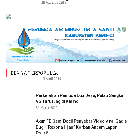
Siasat Info.co.id
-
20 Agustus 2019
Siasat Info.co.id
-
28 Maret 2019
Adegan Ranjang Dua Kadis, Perhubungan Vs
Sosial, Sang Istri Miliki Bukti Video Mesum Hot
BERITA TERPOPULER
Siasat Info.co.id
-
13 April 2019
Perkelahian Pemuda Dua Desa, Pulau Sangkar
VS Tarutung di Kerinci
31 Maret 2019
Akun FB Gemi Bocil Penyebar Video Viral Gadis
Bugil “Rexona Hijau” Korban Ancam Lapor
Polisi!