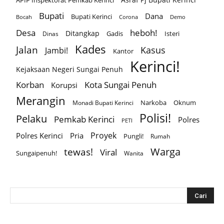
APIP Inspektorat Pemkab Kerinci
Bupati
Dana
Bupati Kerinci
Corona
Bocah
Demo
Desa
heboh!
Ditangkap
Gadis
Isteri
Dinas
Kades
Jalan
Kasus
Jambi!
Kantor
Kerinci!
Kejaksaan Negeri Sungai Penuh
Korban
Kota Sungai Penuh
Korupsi
Merangin
Narkoba
Oknum
Monadi Bupati Kerinci
Polisi!
Pelaku
Pemkab Kerinci
Polres
PETI
Proyek
Polres Kerinci
Pria
Pungli!
Rumah
Warga
tewas!
Viral
Sungaipenuh!
Wanita