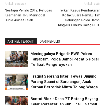
Artikulli paraprak
Artikulli tjetër
Nestapa Pemilu 2019, Petugas
Terkait Kasus Pembakaran
Keamanan TPS Meninggal
Kotak Suara Pemilu, Tim
Dunia Akibat Lelah
Gabungan Polda Jambi
Ringkus Oknum Caleg PDI.P
ARTIKEL TERKAIT
DARI PENULIS
Meninggalnya Brigadir EWS Polres
Tanjabtim, Polda Jambi Pecat 5 Polisi
Terlibat Pengeroyokan
Tragis! Seorang Isteri Tewas Diujung
Parang Suami di Sarolangun, Anak
Korban Berteriak Minta Tolong Warga
Buntut Blokir Dana PT Batang Bayang
Kelar, Perseteruan Kubu Inal – Samsu