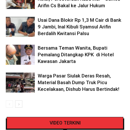
Arifin Cs Bakal ke Jalur Hukum
Usai Dana Blokir Rp 1,3 M Cair di Bank
9 Jambi, Inal Kibuli Syamsul Arifin
Berdalih Kwitansi Palsu
Bersama Teman Wanita, Bupati
Pemalang Ditangkap KPK di Hotel
Kawasan Jakarta
Warga Pasar Siulak Deras Resah,
Material Basah Dump Truk Picu
Kecelakaan, Dishub Harus Bertindak!
Pengendara Mendadak Sesak Nafas, Sat
Video Detik Evakuasi Jasad Iglesias di Gunung
Lantas Polres Kerinci Beri Pengendara Segelas
VIDEO TERKINI
Kerinci
Air Putih