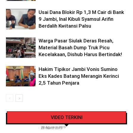
Usai Dana Blokir Rp 1,3 M Cair di Bank
9 Jambi, Inal Kibuli Syamsul Arifin
Berdalih Kwitansi Palsu
Warga Pasar Siulak Deras Resah,
Material Basah Dump Truk Picu
Kecelakaan, Dishub Harus Bertindak!
Hakim Tipikor Jambi Vonis Sumino
Eks Kades Batang Merangin Kerinci
2,5 Tahun Penjara
Pengendara Mendadak Sesak Nafas, Sat
Video Detik Evakuasi Jasad Iglesias di Gunung
Lantas Polres Kerinci Beri Pengendara Segelas
VIDEO TERKINI
Kerinci
Air Putih
Siasat Info.co.id
-
20 Agustus 2019
Siasat Info.co.id
-
28 Maret 2019