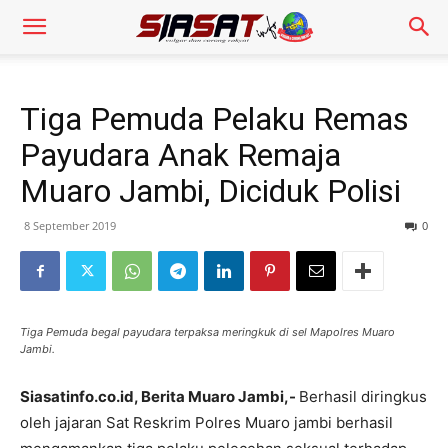
Tiga Pemuda Pelaku Remas
Payudara Anak Remaja
Muaro Jambi, Diciduk Polisi
8 September 2019
0
Tiga Pemuda begal payudara terpaksa meringkuk di sel Mapolres Muaro
Jambi.
Siasatinfo.co.id, Berita Muaro Jambi,-
Berhasil diringkus
oleh jajaran Sat Reskrim Polres Muaro jambi berhasil