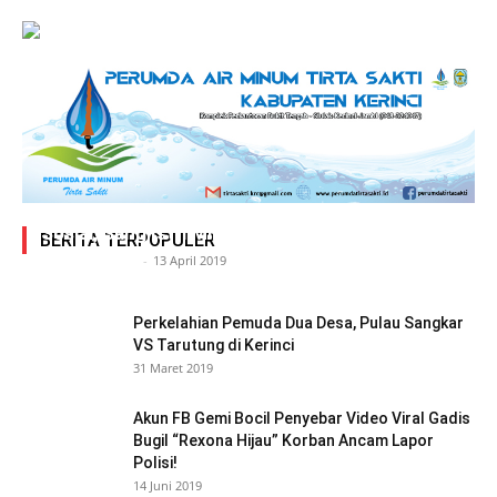
Adegan Ranjang Dua Kadis, Perhubungan Vs
Sosial, Sang Istri Miliki Bukti Video Mesum Hot
BERITA TERPOPULER
Siasat Info.co.id
-
13 April 2019
Perkelahian Pemuda Dua Desa, Pulau Sangkar
VS Tarutung di Kerinci
31 Maret 2019
Akun FB Gemi Bocil Penyebar Video Viral Gadis
Bugil “Rexona Hijau” Korban Ancam Lapor
Polisi!
14 Juni 2019