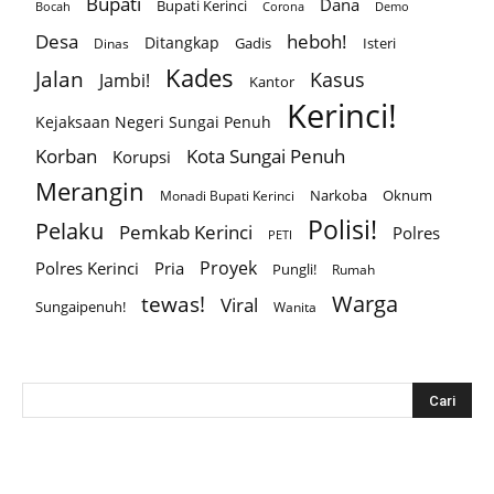
Bupati
Dana
Bupati Kerinci
Corona
Bocah
Demo
Desa
heboh!
Ditangkap
Gadis
Isteri
Dinas
Kades
Jalan
Kasus
Jambi!
Kantor
Kerinci!
Kejaksaan Negeri Sungai Penuh
Korban
Kota Sungai Penuh
Korupsi
Merangin
Narkoba
Oknum
Monadi Bupati Kerinci
Polisi!
Pelaku
Pemkab Kerinci
Polres
PETI
Proyek
Polres Kerinci
Pria
Pungli!
Rumah
Warga
tewas!
Viral
Sungaipenuh!
Wanita