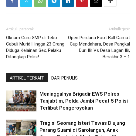
Artikulli paraprak
Artikulli tjetër
Oknum Guru SMP di Tebo
Open Perdana Foot Ball Camat
Cabuli Murid Hingga 23 Orang
Cup Mendahara, Desa Pangkal
Diduga Kelainan Sex, Pelaku
Duri Ilir Vs Desa Lagan Ilir,
Ditangkap Polisi!
Berakhir 3 – 1
ARTIKEL TERKAIT
DARI PENULIS
Meninggalnya Brigadir EWS Polres
Tanjabtim, Polda Jambi Pecat 5 Polisi
Terlibat Pengeroyokan
Tragis! Seorang Isteri Tewas Diujung
Parang Suami di Sarolangun, Anak