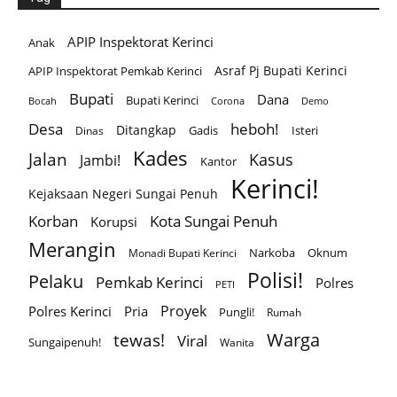
APIP Inspektorat Kerinci
Anak
Asraf Pj Bupati Kerinci
APIP Inspektorat Pemkab Kerinci
Bupati
Dana
Bupati Kerinci
Corona
Bocah
Demo
Desa
heboh!
Ditangkap
Gadis
Isteri
Dinas
Kades
Jalan
Kasus
Jambi!
Kantor
Kerinci!
Kejaksaan Negeri Sungai Penuh
Korban
Kota Sungai Penuh
Korupsi
Merangin
Narkoba
Oknum
Monadi Bupati Kerinci
Polisi!
Pelaku
Pemkab Kerinci
Polres
PETI
Proyek
Polres Kerinci
Pria
Pungli!
Rumah
Warga
tewas!
Viral
Sungaipenuh!
Wanita