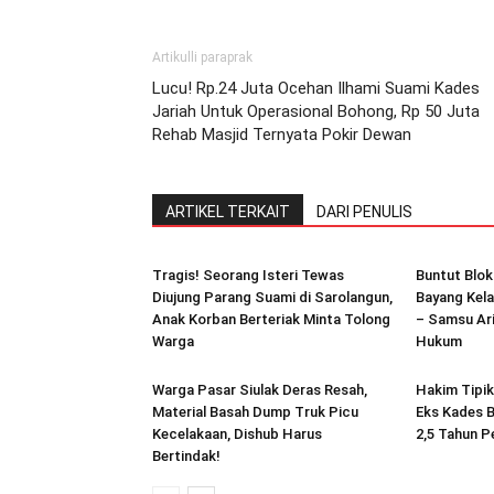
Artikulli paraprak
Lucu! Rp.24 Juta Ocehan Ilhami Suami Kades
Jariah Untuk Operasional Bohong, Rp 50 Juta
Rehab Masjid Ternyata Pokir Dewan
ARTIKEL TERKAIT
DARI PENULIS
Tragis! Seorang Isteri Tewas
Buntut Blok
Diujung Parang Suami di Sarolangun,
Bayang Kela
Anak Korban Berteriak Minta Tolong
– Samsu Ari
Warga
Hukum
Warga Pasar Siulak Deras Resah,
Hakim Tipi
Material Basah Dump Truk Picu
Eks Kades B
Kecelakaan, Dishub Harus
2,5 Tahun P
Bertindak!