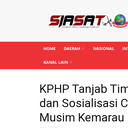
Siasatinfo.co.id
HOME
DAERAH
NASIONAL
IN
KANAL LAIN
KPHP Tanjab Tim
dan Sosialisasi 
Musim Kemarau