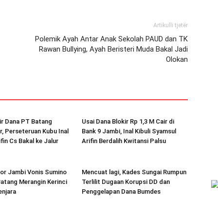
Artikulli tjetër
Polemik Ayah Antar Anak Sekolah PAUD dan TK
Rawan Bullying, Ayah Beristeri Muda Bakal Jadi
Olokan
ir Dana PT Batang
Usai Dana Blokir Rp 1,3 M Cair di
r, Perseteruan Kubu Inal
Bank 9 Jambi, Inal Kibuli Syamsul
fin Cs Bakal ke Jalur
Arifin Berdalih Kwitansi Palsu
kor Jambi Vonis Sumino
Mencuat lagi, Kades Sungai Rumpun
atang Merangin Kerinci
Terlilit Dugaan Korupsi DD dan
enjara
Penggelapan Dana Bumdes