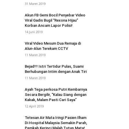
31 Maret 2019
Akun FB Gemi Bocil Penyebar Video
Viral Gadis Bugil “Rexona Hijau”
Korban Ancam Lapor Polisi!
14 Juni 2019
Viral Video Mesum Dua Remaja di
Alun-Alun Terekam CCTV
11 Maret 2019
Bejad!!! Istri Tertidur Pulas, Suami
Berhubungan Intim dengan Anak Tiri
11 Maret 2019
Ayah Tega perkosa Putri Kembarnya
Secara Bergilir, “Kalau Siang dengan
Kakak, Malam Pasti Cari Saya”
12 April 2019
Tetesan Air Mata Iringi Pasien Ilham
Di Hospital Malaysia Semakin Parah,
Pemkab Kerinci Malah Tutup Mata!