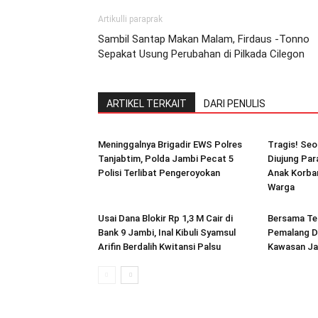
Artikulli paraprak
Sambil Santap Makan Malam, Firdaus -Tonno
Sepakat Usung Perubahan di Pilkada Cilegon
ARTIKEL TERKAIT
DARI PENULIS
Meninggalnya Brigadir EWS Polres
Tragis! Seo
Tanjabtim, Polda Jambi Pecat 5
Diujung Par
Polisi Terlibat Pengeroyokan
Anak Korban
Warga
Usai Dana Blokir Rp 1,3 M Cair di
Bersama Te
Bank 9 Jambi, Inal Kibuli Syamsul
Pemalang D
Arifin Berdalih Kwitansi Palsu
Kawasan Ja