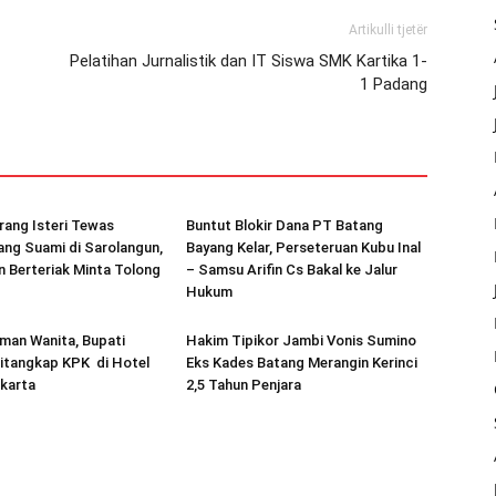
Artikulli tjetër
Pelatihan Jurnalistik dan IT Siswa SMK Kartika 1-
1 Padang
rang Isteri Tewas
Buntut Blokir Dana PT Batang
ang Suami di Sarolangun,
Bayang Kelar, Perseteruan Kubu Inal
 Berteriak Minta Tolong
– Samsu Arifin Cs Bakal ke Jalur
Hukum
man Wanita, Bupati
Hakim Tipikor Jambi Vonis Sumino
itangkap KPK di Hotel
Eks Kades Batang Merangin Kerinci
karta
2,5 Tahun Penjara