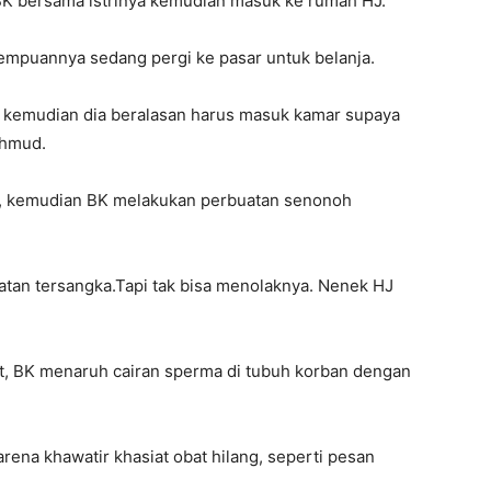
 BK bersama istrinya kemudian masuk ke rumah HJ.
rempuannya sedang pergi ke pasar untuk belanja.
i kemudian dia beralasan harus masuk kamar supaya
ahmud.
n, kemudian BK melakukan perbuatan senonoh
tan tersangka.Tapi tak bisa menolaknya. Nenek HJ
t, BK menaruh cairan sperma di tubuh korban dengan
rena khawatir khasiat obat hilang, seperti pesan