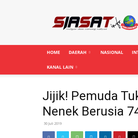
Siasatinfo.co.id
HOME
DAERAH
NASIONAL
IN
KANAL LAIN
Jijik! Pemuda Tu
Nenek Berusia 7
30 Juli 2019