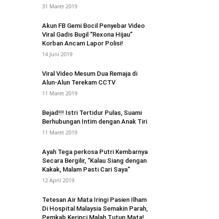
31 Maret 2019
Akun FB Gemi Bocil Penyebar Video
Viral Gadis Bugil “Rexona Hijau”
Korban Ancam Lapor Polisi!
14 Juni 2019
Viral Video Mesum Dua Remaja di
Alun-Alun Terekam CCTV
11 Maret 2019
Bejad!!! Istri Tertidur Pulas, Suami
Berhubungan Intim dengan Anak Tiri
11 Maret 2019
Ayah Tega perkosa Putri Kembarnya
Secara Bergilir, “Kalau Siang dengan
Kakak, Malam Pasti Cari Saya”
12 April 2019
Tetesan Air Mata Iringi Pasien Ilham
Di Hospital Malaysia Semakin Parah,
Pemkab Kerinci Malah Tutup Mata!