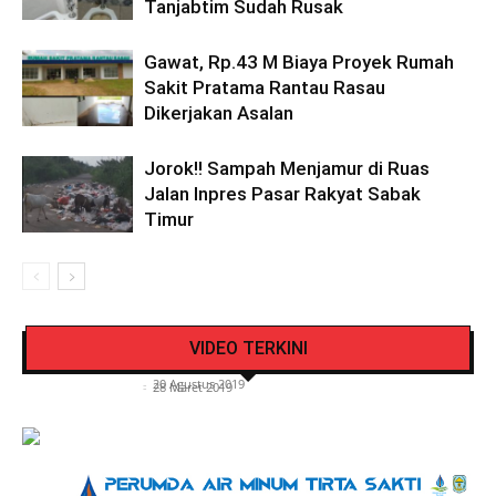
Tanjabtim Sudah Rusak
Gawat, Rp.43 M Biaya Proyek Rumah
Sakit Pratama Rantau Rasau
Dikerjakan Asalan
Jorok!! Sampah Menjamur di Ruas
Jalan Inpres Pasar Rakyat Sabak
Timur
Pengendara Mendadak Sesak Nafas, Sat
Video Detik Evakuasi Jasad Iglesias di Gunung
Lantas Polres Kerinci Beri Pengendara Segelas
VIDEO TERKINI
Kerinci
Air Putih
Siasat Info.co.id
-
20 Agustus 2019
Siasat Info.co.id
-
28 Maret 2019