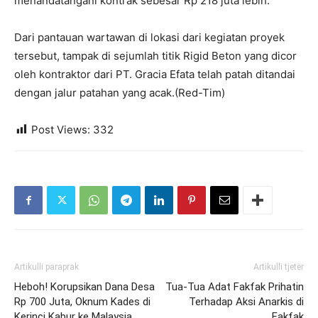
menandatangani kontrak sebesar Rp 218 juta lebih.
Dari pantauan wartawan di lokasi dari kegiatan proyek
tersebut, tampak di sejumlah titik Rigid Beton yang dicor
oleh kontraktor dari PT. Gracia Efata telah patah ditandai
dengan jalur patahan yang acak.(Red-Tim)
Post Views:
332
Artikulli paraprak
Artikulli tjetër
Heboh! Korupsikan Dana Desa
Tua-Tua Adat Fakfak Prihatin
Rp 700 Juta, Oknum Kades di
Terhadap Aksi Anarkis di
Kerinci Kabur ke Malaysia
Fakfak