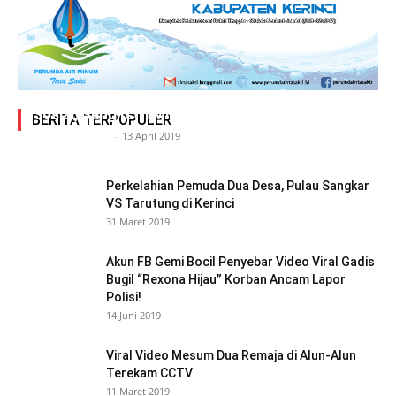
Adegan Ranjang Dua Kadis, Perhubungan Vs
Sosial, Sang Istri Miliki Bukti Video Mesum Hot
BERITA TERPOPULER
Siasat Info.co.id
-
13 April 2019
Perkelahian Pemuda Dua Desa, Pulau Sangkar
VS Tarutung di Kerinci
31 Maret 2019
Akun FB Gemi Bocil Penyebar Video Viral Gadis
Bugil “Rexona Hijau” Korban Ancam Lapor
Polisi!
14 Juni 2019
Viral Video Mesum Dua Remaja di Alun-Alun
Terekam CCTV
11 Maret 2019