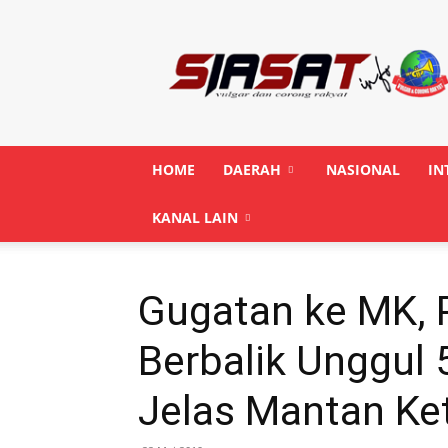
Siasatinfo.co.id
HOME
DAERAH
NASIONAL
IN
KANAL LAIN
Gugatan ke MK, 
Berbalik Unggul 
Jelas Mantan K