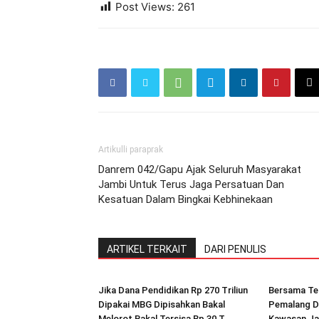
Post Views:
261
Artikulli paraprak
Danrem 042/Gapu Ajak Seluruh Masyarakat
Jambi Untuk Terus Jaga Persatuan Dan
Kesatuan Dalam Bingkai Kebhinekaan
ARTIKEL TERKAIT
DARI PENULIS
Jika Dana Pendidikan Rp 270 Triliun
Bersama Te
Dipakai MBG Dipisahkan Bakal
Pemalang D
Melorot Bakal Tersisa Rp 30 T
Kawasan Ja