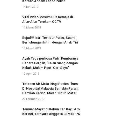
Korban Ancam Lapor Polisi!
14 Juni 2019
Viral Video Mesum Dua Remaja di
Alun-Alun Terekam CCTV
11 Maret 2019
Bejad!!! Istri Tertidur Pulas, Suami
Berhubungan Intim dengan Anak Tiri
11 Maret 2019
Ayah Tega perkosa Putri Kembarnya
Secara Bergilir, “Kalau Siang dengan
Kakak, Malam Pasti Cari Saya”
12 April 2019
Tetesan Air Mata Iringi Pasien Ilham
Di Hospital Malaysia Semakin Parah,
Pemkab Kerinci Malah Tutup Mata!
21 Februari 2019
Temuan Mayat di Kebun Teh Kayu Aro
Kerinci, Ternyata Anggota LSM BPPK