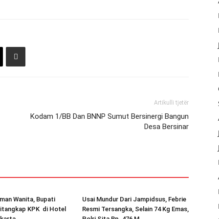
Artikulli tjetër
Kodam 1/BB Dan BNNP Sumut Bersinergi Bangun
Desa Bersinar
man Wanita, Bupati
Usai Mundur Dari Jampidsus, Febrie
itangkap KPK di Hotel
Resmi Tersangka, Selain 74 Kg Emas,
karta
Polri Sita Rp. 476 M