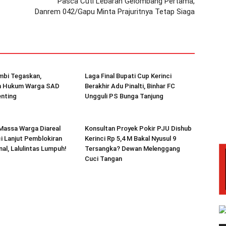
Pasca Cuti Lebaran Gelombang Pertama,
Danrem 042/Gapu Minta Prajuritnya Tetap Siaga
mbi Tegaskan,
Laga Final Bupati Cup Kerinci
 Hukum Warga SAD
Berakhir Adu Pinalti, Binhar FC
enting
Ungguli PS Bunga Tanjung
Massa Warga Diareal
Konsultan Proyek Pokir PJU Dishub
i Lanjut Pemblokiran
Kerinci Rp 5,4 M Bakal Nyusul 9
nal, Lalulintas Lumpuh!
Tersangka? Dewan Melenggang
Cuci Tangan