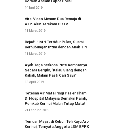
Korban Ancam Lapor Polisi!
14 Juni 2019
Viral Video Mesum Dua Remaja di
Alun-Alun Terekam CCTV
11 Maret 2019
Bejad!!! Istri Tertidur Pulas, Suami
Berhubungan Intim dengan Anak Tiri
11 Maret 2019
Ayah Tega perkosa Putri Kembarnya
Secara Bergilir, “Kalau Siang dengan
Kakak, Malam Pasti Cari Saya”
12 April 2019
Tetesan Air Mata Iringi Pasien Ilham
Di Hospital Malaysia Semakin Parah,
Pemkab Kerinci Malah Tutup Mata!
21 Februari 2019
Temuan Mayat di Kebun Teh Kayu Aro
Kerinci, Ternyata Anggota LSM BPPK