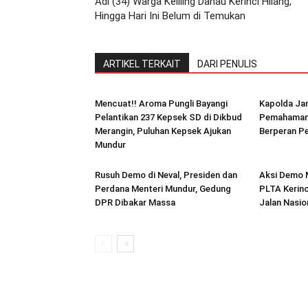
Adi (34) Warga Keliling Danau Kerinci Hilang,
Hingga Hari Ini Belum di Temukan
ARTIKEL TERKAIT
DARI PENULIS
Mencuat!! Aroma Pungli Bayangi
Kapolda Ja
Pelantikan 237 Kepsek SD di Dikbud
Pemahaman
Merangin, Puluhan Kepsek Ajukan
Berperan P
Mundur
Rusuh Demo di Neval, Presiden dan
Aksi Demo 
Perdana Menteri Mundur, Gedung
PLTA Kerinc
DPR Dibakar Massa
Jalan Nasio