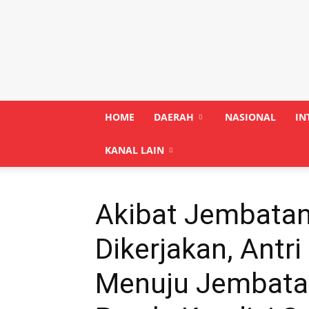
Siasatinfo.co.id
HOME
DAERAH
NASIONAL
IN
KANAL LAIN
Akibat Jembata
Dikerjakan, Antr
Menuju Jembata