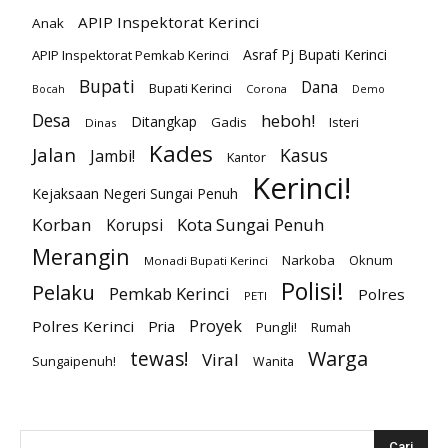
APIP Inspektorat Kerinci
Anak
Asraf Pj Bupati Kerinci
APIP Inspektorat Pemkab Kerinci
Bupati
Dana
Bupati Kerinci
Corona
Bocah
Demo
Desa
heboh!
Ditangkap
Gadis
Isteri
Dinas
Kades
Jalan
Kasus
Jambi!
Kantor
Kerinci!
Kejaksaan Negeri Sungai Penuh
Korban
Kota Sungai Penuh
Korupsi
Merangin
Narkoba
Oknum
Monadi Bupati Kerinci
Polisi!
Pelaku
Pemkab Kerinci
Polres
PETI
Proyek
Polres Kerinci
Pria
Pungli!
Rumah
Warga
tewas!
Viral
Sungaipenuh!
Wanita