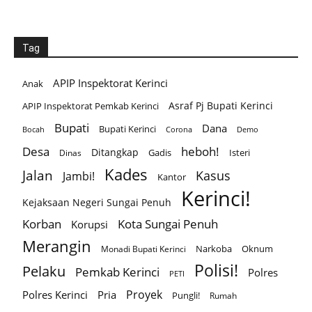
Tag
APIP Inspektorat Kerinci
Anak
Asraf Pj Bupati Kerinci
APIP Inspektorat Pemkab Kerinci
Bupati
Dana
Bupati Kerinci
Corona
Bocah
Demo
Desa
heboh!
Ditangkap
Gadis
Isteri
Dinas
Kades
Jalan
Kasus
Jambi!
Kantor
Kerinci!
Kejaksaan Negeri Sungai Penuh
Korban
Kota Sungai Penuh
Korupsi
Merangin
Narkoba
Oknum
Monadi Bupati Kerinci
Polisi!
Pelaku
Pemkab Kerinci
Polres
PETI
Proyek
Polres Kerinci
Pria
Pungli!
Rumah