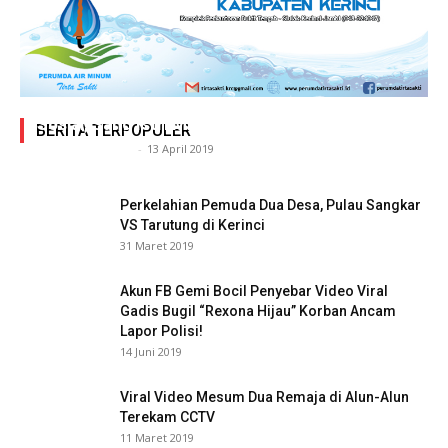
Adegan Ranjang Dua Kadis, Perhubungan Vs
Sosial, Sang Istri Miliki Bukti Video Mesum Hot
BERITA TERPOPULER
Siasat Info.co.id
-
13 April 2019
Perkelahian Pemuda Dua Desa, Pulau Sangkar
VS Tarutung di Kerinci
31 Maret 2019
Akun FB Gemi Bocil Penyebar Video Viral
Gadis Bugil “Rexona Hijau” Korban Ancam
Lapor Polisi!
14 Juni 2019
Viral Video Mesum Dua Remaja di Alun-Alun
Terekam CCTV
11 Maret 2019