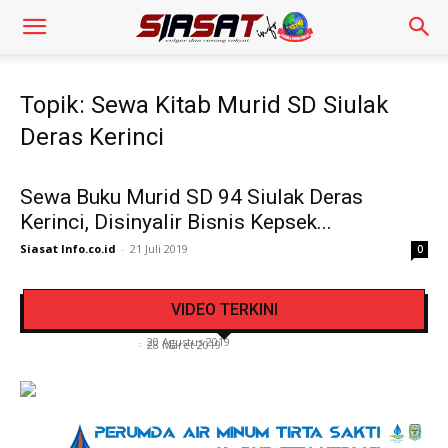
Topik: Sewa Kitab Murid SD Siulak
Deras Kerinci
Sewa Buku Murid SD 94 Siulak Deras
Kerinci, Disinyalir Bisnis Kepsek...
Siasat Info.co.id
-
21 Juli 2019
0
Pengendara Mendadak Sesak Nafas, Sat
Video Detik Evakuasi Jasad Iglesias di Gunung
Lantas Polres Kerinci Beri Pengendara Segelas
VIDEO TERKINI
Kerinci
Air Putih
Siasat Info.co.id
-
20 Agustus 2019
Siasat Info.co.id
-
28 Maret 2019