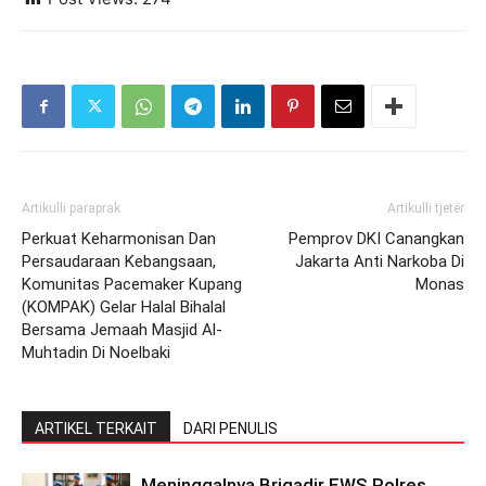
Artikulli paraprak
Artikulli tjetër
Perkuat Keharmonisan Dan
Pemprov DKI Canangkan
Persaudaraan Kebangsaan,
Jakarta Anti Narkoba Di
Komunitas Pacemaker Kupang
Monas
(KOMPAK) Gelar Halal Bihalal
Bersama Jemaah Masjid Al-
Muhtadin Di Noelbaki
ARTIKEL TERKAIT
DARI PENULIS
Meninggalnya Brigadir EWS Polres