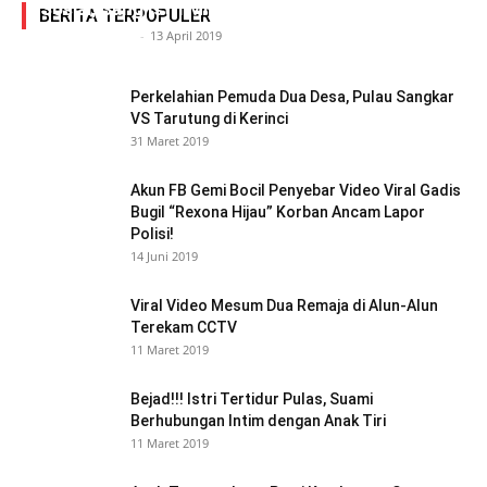
Sosial, Sang Istri Miliki Bukti Video Mesum Hot
BERITA TERPOPULER
Siasat Info.co.id
-
13 April 2019
Perkelahian Pemuda Dua Desa, Pulau Sangkar
VS Tarutung di Kerinci
31 Maret 2019
Akun FB Gemi Bocil Penyebar Video Viral Gadis
Bugil “Rexona Hijau” Korban Ancam Lapor
Polisi!
14 Juni 2019
Viral Video Mesum Dua Remaja di Alun-Alun
Terekam CCTV
11 Maret 2019
Bejad!!! Istri Tertidur Pulas, Suami
Berhubungan Intim dengan Anak Tiri
11 Maret 2019