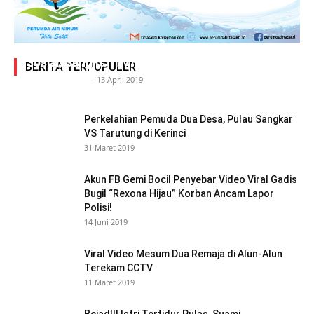
Adegan Ranjang Dua Kadis, Perhubungan Vs
Sosial, Sang Istri Miliki Bukti Video Mesum Hot
BERITA TERPOPULER
Siasat Info.co.id
-
13 April 2019
Perkelahian Pemuda Dua Desa, Pulau Sangkar
VS Tarutung di Kerinci
31 Maret 2019
Akun FB Gemi Bocil Penyebar Video Viral Gadis
Bugil “Rexona Hijau” Korban Ancam Lapor
Polisi!
14 Juni 2019
Viral Video Mesum Dua Remaja di Alun-Alun
Terekam CCTV
11 Maret 2019