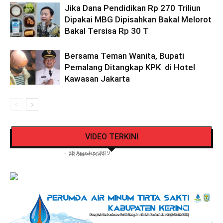
Jika Dana Pendidikan Rp 270 Triliun
Dipakai MBG Dipisahkan Bakal Melorot
Bakal Tersisa Rp 30 T
Bersama Teman Wanita, Bupati
Pemalang Ditangkap KPK di Hotel
Kawasan Jakarta
Pengendara Mendadak Sesak Nafas, Sat
Video Detik Evakuasi Jasad Iglesias di Gunung
Lantas Polres Kerinci Beri Pengendara Segelas
VIDEO TERKINI
Kerinci
Air Putih
Siasat Info.co.id
-
20 Agustus 2019
Siasat Info.co.id
-
28 Maret 2019