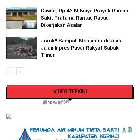
Gawat, Rp.43 M Biaya Proyek Rumah
Sakit Pratama Rantau Rasau
Dikerjakan Asalan
Jorok!! Sampah Menjamur di Ruas
Jalan Inpres Pasar Rakyat Sabak
Timur
Pengendara Mendadak Sesak Nafas, Sat
Video Detik Evakuasi Jasad Iglesias di Gunung
Lantas Polres Kerinci Beri Pengendara Segelas
VIDEO TERKINI
Kerinci
Air Putih
Siasat Info.co.id
-
20 Agustus 2019
Siasat Info.co.id
-
28 Maret 2019