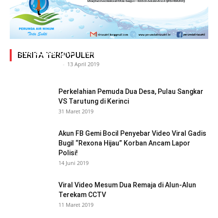
Adegan Ranjang Dua Kadis, Perhubungan Vs
Sosial, Sang Istri Miliki Bukti Video Mesum Hot
BERITA TERPOPULER
Siasat Info.co.id
-
13 April 2019
Perkelahian Pemuda Dua Desa, Pulau Sangkar
VS Tarutung di Kerinci
31 Maret 2019
Akun FB Gemi Bocil Penyebar Video Viral Gadis
Bugil “Rexona Hijau” Korban Ancam Lapor
Polisi!
14 Juni 2019
Viral Video Mesum Dua Remaja di Alun-Alun
Terekam CCTV
11 Maret 2019