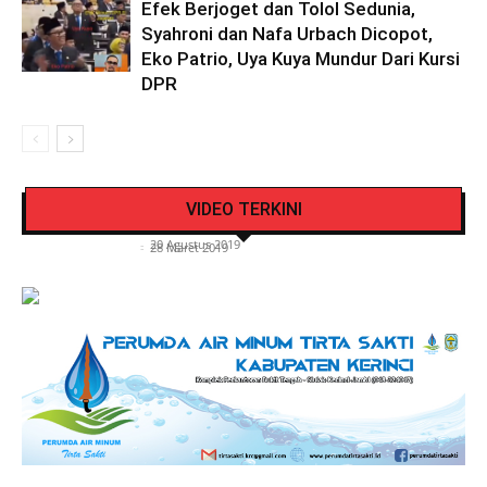
Efek Berjoget dan Tolol Sedunia,
Syahroni dan Nafa Urbach Dicopot,
Eko Patrio, Uya Kuya Mundur Dari Kursi
DPR
Pengendara Mendadak Sesak Nafas, Sat
Video Detik Evakuasi Jasad Iglesias di Gunung
Lantas Polres Kerinci Beri Pengendara Segelas
VIDEO TERKINI
Kerinci
Air Putih
Siasat Info.co.id
-
20 Agustus 2019
Siasat Info.co.id
-
28 Maret 2019
Adegan Ranjang Dua Kadis, Perhubungan Vs