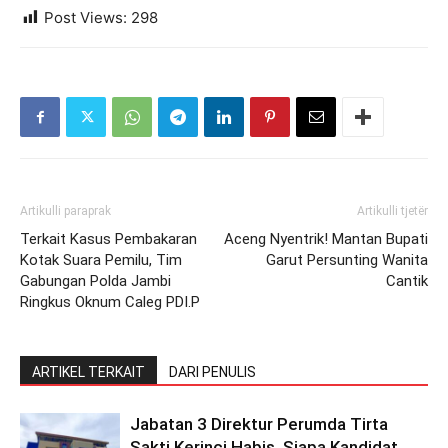
Post Views:
298
Artikulli paraprak
Artikulli tjetër
Terkait Kasus Pembakaran
Aceng Nyentrik! Mantan Bupati
Kotak Suara Pemilu, Tim
Garut Persunting Wanita
Gabungan Polda Jambi
Cantik
Ringkus Oknum Caleg PDI.P
ARTIKEL TERKAIT
DARI PENULIS
Jabatan 3 Direktur Perumda Tirta
Sakti Kerinci Habis, Siapa Kandidat