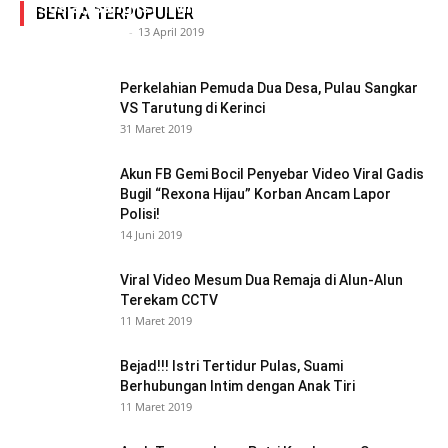
Sosial, Sang Istri Miliki Bukti Video Mesum Hot
BERITA TERPOPULER
Siasat Info.co.id
-
13 April 2019
Perkelahian Pemuda Dua Desa, Pulau Sangkar
VS Tarutung di Kerinci
31 Maret 2019
Akun FB Gemi Bocil Penyebar Video Viral Gadis
Bugil “Rexona Hijau” Korban Ancam Lapor
Polisi!
14 Juni 2019
Viral Video Mesum Dua Remaja di Alun-Alun
Terekam CCTV
11 Maret 2019
Bejad!!! Istri Tertidur Pulas, Suami
Berhubungan Intim dengan Anak Tiri
11 Maret 2019