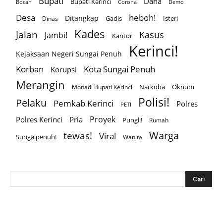
Bupati
Dana
Bupati Kerinci
Corona
Bocah
Demo
Desa
heboh!
Ditangkap
Gadis
Isteri
Dinas
Kades
Jalan
Kasus
Jambi!
Kantor
Kerinci!
Kejaksaan Negeri Sungai Penuh
Korban
Kota Sungai Penuh
Korupsi
Merangin
Narkoba
Oknum
Monadi Bupati Kerinci
Polisi!
Pelaku
Pemkab Kerinci
Polres
PETI
Proyek
Polres Kerinci
Pria
Pungli!
Rumah
Warga
tewas!
Viral
Sungaipenuh!
Wanita