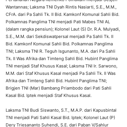
Wantannas; Laksma TNI Dyah Rintis Nasiarti, S.E., M.M.,
CFrA. dari Pa Sahli Tk. II Bid. Kamkonf Komunal Sahli Bid.
Polkamnas Panglima TNI menjadi Pati Mabes TNI AL
(dalam rangka pensiun); Kolonel Laut (S) Dr. R.A. Mulyadi,
S.E., M.M. dari Sekdiswatpersal menjadi Pa Sahli Tk. II
Bid. Kamkonf Komunal Sahli Bid. Polkamnas Panglima
TNI; Laksma TNI R. Teguh Isgunanto, M.A. dari Pa Sahli
Tk. II Was Afrika dan Timteng Sahli Bid. Hubint Panglima
TNI menjadi Staf Khusus Kasal; Laksma TNI Ir. Sarwono,
M.M. dari Staf Khusus Kasal menjadi Pa Sahli Tk. II Was
Afrika dan Timteng Sahli Bid. Hubint Panglima TNI;
Brigjen TNI (Mar) Bambang Priambodo dari Pati Sahli
Kasal Bid. Iptek menjadi Staf Khusus Kasal.
Laksma TNI Budi Siswanto, S.T., M.A.P. dari Kapusbintal
TNI menjadi Pati Sahli Kasal Bid. Iptek; Kolonel Laut (P)
Dery Triesananto Suhendi, S.E. dari Paban V/Sahlur