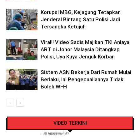
Korupsi MBG, Kejagung Tetapkan
Jenderal Bintang Satu Polisi Jadi
Tersangka Ketujuh
Viral!! Video Sadis Majikan TKI Aniaya
ART di Johor Malaysia Ditangkap
Polisi, Uya Kuya Jenguk Korban
Sistem ASN Bekerja Dari Rumah Mulai
Berlaku, Ini Pengecualiannya Tidak
Boleh WFH
Pengendara Mendadak Sesak Nafas, Sat
Video Detik Evakuasi Jasad Iglesias di Gunung
Lantas Polres Kerinci Beri Pengendara Segelas
VIDEO TERKINI
Kerinci
Air Putih
Siasat Info.co.id
-
20 Agustus 2019
Siasat Info.co.id
-
28 Maret 2019