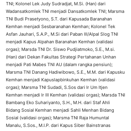
TNI; Kolonel Lek Judy Sudradjat, M.Si. (Han) dari
Wadansatkomlek TNI menjadi Dansatkomlek TNI; Marsma
TNI Budi Prasetyono, S.T. dari Kapusada Baranahan
Kemhan menjadi Sesbaranahan Kemhan; Kolonel Tek
Asfan Jauhari, S.A.P., M.Si dari Paban III/Alpal Slog TNI
menjadi Kapus Alpahan Baranahan Kemhan (validasi
orgas); Marsda TNI Dr. Siswo Pudjiatmoko, S.E., M.si.
(Han) dari Dekan Fakultas Strategi Pertahanan Unhan
menjadi Pati Mabes TNI AU (dalam rangka pensiun);
Marsma TNI Danang Hadiwibowo, S.E., M.M. dari Kapusku
Kemhan menjadi Kapuslapbinkuhan Kemhan (validasi
orgas); Marsma TNI Sudadi, S.Sos dari Ir Um Itjen
Kemhan menjadi Ir III Kemhan (validasi orgas); Marsda TNI
Bambang Eko Suhariyanto, S.H., M.H. dari Staf Ahli
Bidang Sosial Kemhan menjadi Sahli Menhan Bidang
Sosial (validasi orgas); Marsma TNI Raja Humuntal
Manalu, S.Sos., M.I.P. dari Kapus Siber Bainstranas