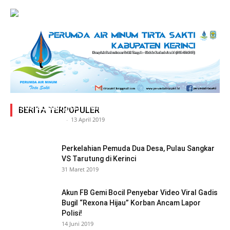
Adegan Ranjang Dua Kadis, Perhubungan Vs
Sosial, Sang Istri Miliki Bukti Video Mesum Hot
BERITA TERPOPULER
Siasat Info.co.id
-
13 April 2019
Perkelahian Pemuda Dua Desa, Pulau Sangkar
VS Tarutung di Kerinci
31 Maret 2019
Akun FB Gemi Bocil Penyebar Video Viral Gadis
Bugil “Rexona Hijau” Korban Ancam Lapor
Polisi!
14 Juni 2019