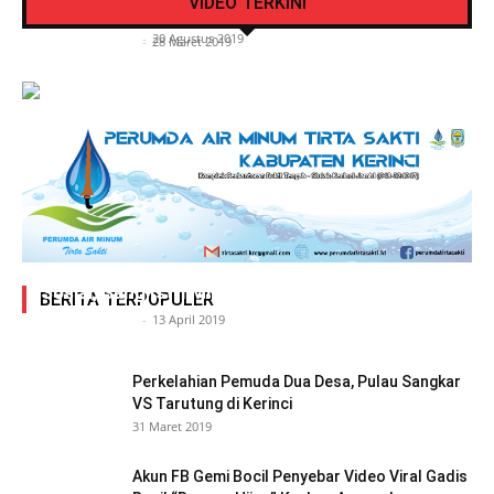
VIDEO TERKINI
Kerinci
Air Putih
Siasat Info.co.id
-
20 Agustus 2019
Siasat Info.co.id
-
28 Maret 2019
Adegan Ranjang Dua Kadis, Perhubungan Vs
Sosial, Sang Istri Miliki Bukti Video Mesum Hot
BERITA TERPOPULER
Siasat Info.co.id
-
13 April 2019
Perkelahian Pemuda Dua Desa, Pulau Sangkar
VS Tarutung di Kerinci
31 Maret 2019
Akun FB Gemi Bocil Penyebar Video Viral Gadis