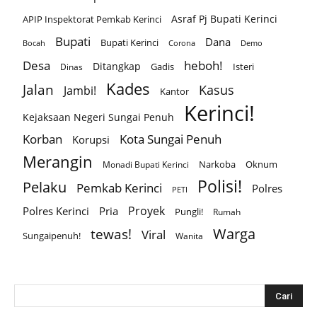
Asraf Pj Bupati Kerinci
APIP Inspektorat Pemkab Kerinci
Bupati
Dana
Bupati Kerinci
Corona
Bocah
Demo
Desa
heboh!
Ditangkap
Gadis
Isteri
Dinas
Kades
Jalan
Kasus
Jambi!
Kantor
Kerinci!
Kejaksaan Negeri Sungai Penuh
Korban
Kota Sungai Penuh
Korupsi
Merangin
Narkoba
Oknum
Monadi Bupati Kerinci
Polisi!
Pelaku
Pemkab Kerinci
Polres
PETI
Proyek
Polres Kerinci
Pria
Pungli!
Rumah
Warga
tewas!
Viral
Sungaipenuh!
Wanita