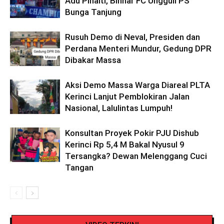
Adu Pinalti, Binhar FC Ungguli PS
Bunga Tanjung
Rusuh Demo di Neval, Presiden dan
Perdana Menteri Mundur, Gedung DPR
Dibakar Massa
Aksi Demo Massa Warga Diareal PLTA
Kerinci Lanjut Pemblokiran Jalan
Nasional, Lalulintas Lumpuh!
Konsultan Proyek Pokir PJU Dishub
Kerinci Rp 5,4 M Bakal Nyusul 9
Tersangka? Dewan Melenggang Cuci
Tangan
Pengendara Mendadak Sesak Nafas, Sat
Video Detik Evakuasi Jasad Iglesias di Gunung
Lantas Polres Kerinci Beri Pengendara Segelas