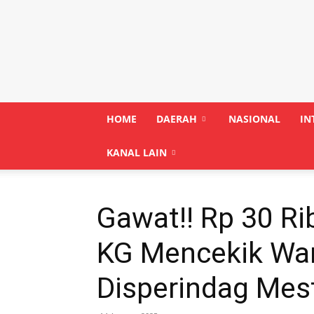
Siasatinfo.co.id
HOME
DAERAH
NASIONAL
IN
KANAL LAIN
Gawat!! Rp 30 R
KG Mencekik Warg
Disperindag Mest