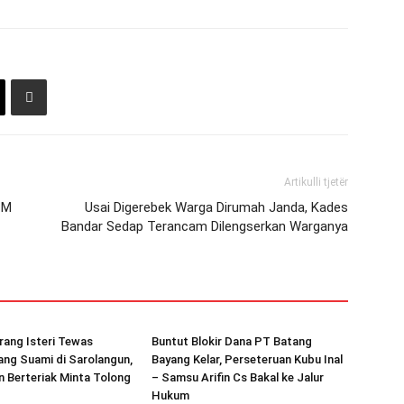
Artikulli tjetër
 M
Usai Digerebek Warga Dirumah Janda, Kades
Bandar Sedap Terancam Dilengserkan Warganya
rang Isteri Tewas
Buntut Blokir Dana PT Batang
ang Suami di Sarolangun,
Bayang Kelar, Perseteruan Kubu Inal
 Berteriak Minta Tolong
– Samsu Arifin Cs Bakal ke Jalur
Hukum