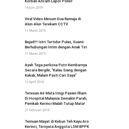
Korban Ancam Lapor Polisi!
14 Juni 2019
Viral Video Mesum Dua Remaja di
Alun-Alun Terekam CCTV
11 Maret 2019
Bejad!!! Istri Tertidur Pulas, Suami
Berhubungan Intim dengan Anak Tiri
11 Maret 2019
Ayah Tega perkosa Putri Kembarnya
Secara Bergilir, “Kalau Siang dengan
Kakak, Malam Pasti Cari Saya”
12 April 2019
Tetesan Air Mata Iringi Pasien Ilham
Di Hospital Malaysia Semakin Parah,
Pemkab Kerinci Malah Tutup Mata!
21 Februari 2019
Temuan Mayat di Kebun Teh Kayu Aro
Kerinci, Ternyata Anggota LSM BPPK