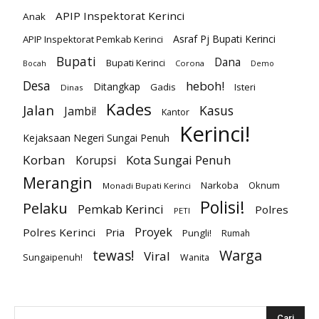
APIP Inspektorat Kerinci
Anak
Asraf Pj Bupati Kerinci
APIP Inspektorat Pemkab Kerinci
Bupati
Dana
Bupati Kerinci
Corona
Bocah
Demo
Desa
heboh!
Ditangkap
Gadis
Isteri
Dinas
Kades
Jalan
Kasus
Jambi!
Kantor
Kerinci!
Kejaksaan Negeri Sungai Penuh
Korban
Kota Sungai Penuh
Korupsi
Merangin
Narkoba
Oknum
Monadi Bupati Kerinci
Polisi!
Pelaku
Pemkab Kerinci
Polres
PETI
Proyek
Polres Kerinci
Pria
Pungli!
Rumah
Warga
tewas!
Viral
Sungaipenuh!
Wanita