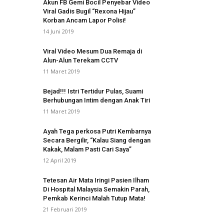
Akun FB Gemi Bocil Penyebar Video
Viral Gadis Bugil “Rexona Hijau”
Korban Ancam Lapor Polisi!
14 Juni 2019
Viral Video Mesum Dua Remaja di
Alun-Alun Terekam CCTV
11 Maret 2019
Bejad!!! Istri Tertidur Pulas, Suami
Berhubungan Intim dengan Anak Tiri
11 Maret 2019
Ayah Tega perkosa Putri Kembarnya
Secara Bergilir, “Kalau Siang dengan
Kakak, Malam Pasti Cari Saya”
12 April 2019
Tetesan Air Mata Iringi Pasien Ilham
Di Hospital Malaysia Semakin Parah,
Pemkab Kerinci Malah Tutup Mata!
21 Februari 2019