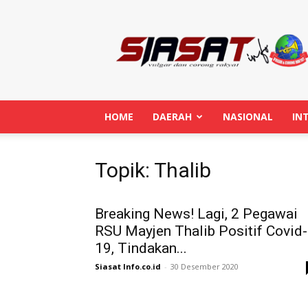
Siasatinfo.co.id
HOME
DAERAH
NASIONAL
IN
Topik: Thalib
Breaking News! Lagi, 2 Pegawai
RSU Mayjen Thalib Positif Covid-
19, Tindakan...
Siasat Info.co.id
-
30 Desember 2020