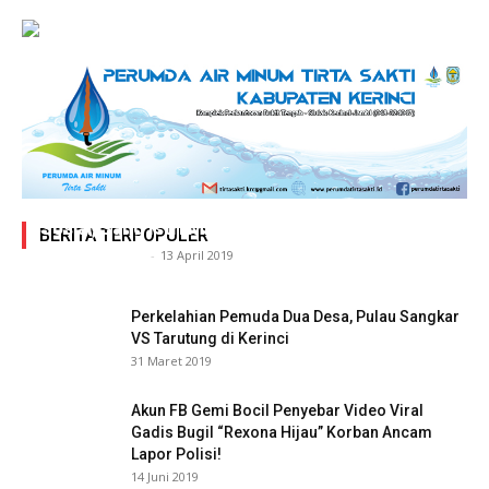
Adegan Ranjang Dua Kadis, Perhubungan Vs
Sosial, Sang Istri Miliki Bukti Video Mesum Hot
BERITA TERPOPULER
Siasat Info.co.id
-
13 April 2019
Perkelahian Pemuda Dua Desa, Pulau Sangkar
VS Tarutung di Kerinci
31 Maret 2019
Akun FB Gemi Bocil Penyebar Video Viral
Gadis Bugil “Rexona Hijau” Korban Ancam
Lapor Polisi!
14 Juni 2019