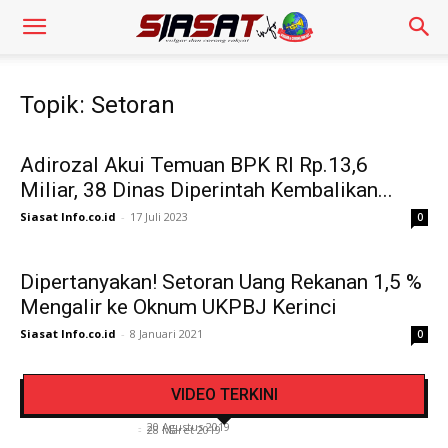
Topik: Setoran
Adirozal Akui Temuan BPK RI Rp.13,6
Miliar, 38 Dinas Diperintah Kembalikan...
Siasat Info.co.id
-
17 Juli 2023
0
Dipertanyakan! Setoran Uang Rekanan 1,5 %
Mengalir ke Oknum UKPBJ Kerinci
Siasat Info.co.id
-
8 Januari 2021
0
Pengendara Mendadak Sesak Nafas, Sat
Video Detik Evakuasi Jasad Iglesias di Gunung
Lantas Polres Kerinci Beri Pengendara Segelas
VIDEO TERKINI
Kerinci
Air Putih
Siasat Info.co.id
-
20 Agustus 2019
Siasat Info.co.id
-
28 Maret 2019