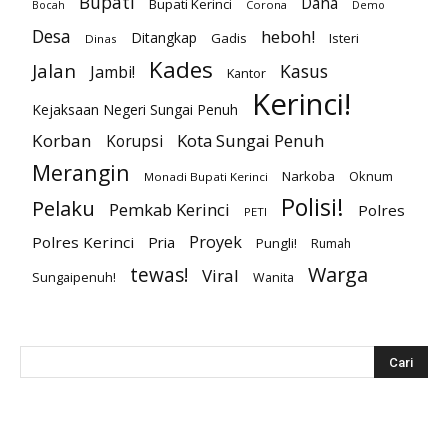
Bupati
Dana
Bupati Kerinci
Corona
Bocah
Demo
Desa
heboh!
Ditangkap
Gadis
Isteri
Dinas
Kades
Jalan
Kasus
Jambi!
Kantor
Kerinci!
Kejaksaan Negeri Sungai Penuh
Korban
Kota Sungai Penuh
Korupsi
Merangin
Narkoba
Oknum
Monadi Bupati Kerinci
Polisi!
Pelaku
Pemkab Kerinci
Polres
PETI
Proyek
Polres Kerinci
Pria
Pungli!
Rumah
Warga
tewas!
Viral
Sungaipenuh!
Wanita